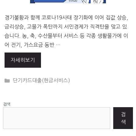
경기불황과 함께 코로나19사태 장기화에 이어 집값 상승,
금리상승, 고물가 폭탄까지 서민경제가 직격탄을 맞고 있
습니다. 농, 축, 수산물부터 서비스 등 각종 생활물가에 이
어 전기, 가스요금 동반 …
자세히보기
CATEGORIES
단기카드대출(현금서비스)
검색
검
색