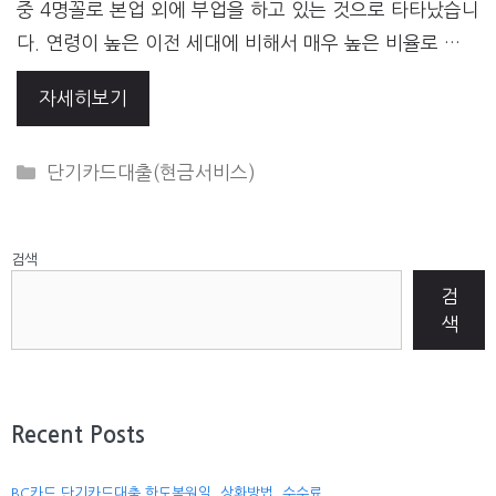
중 4명꼴로 본업 외에 부업을 하고 있는 것으로 타타났습니
다. 연령이 높은 이전 세대에 비해서 매우 높은 비율로 …
자세히보기
CATEGORIES
단기카드대출(현금서비스)
검색
검
색
Recent Posts
BC카드 단기카드대출 한도복원일, 상환방법, 수수료