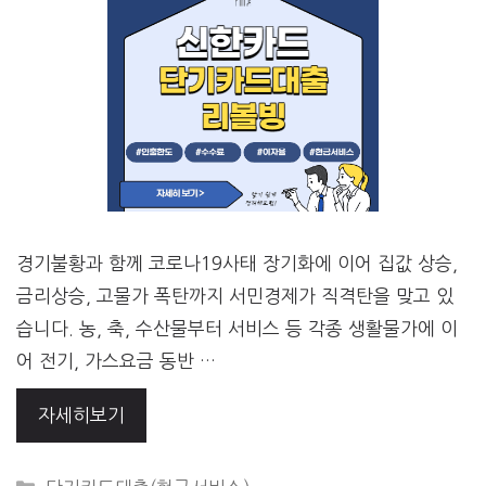
경기불황과 함께 코로나19사태 장기화에 이어 집값 상승,
금리상승, 고물가 폭탄까지 서민경제가 직격탄을 맞고 있
습니다. 농, 축, 수산물부터 서비스 등 각종 생활물가에 이
어 전기, 가스요금 동반 …
자세히보기
CATEGORIES